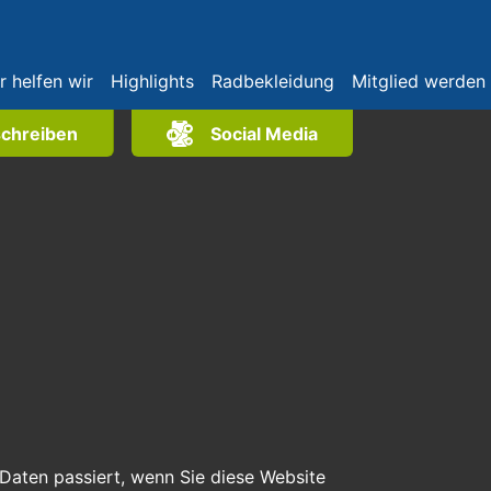
r helfen wir
Highlights
Radbekleidung
Mitglied werden
schreiben
Social Media
Daten passiert, wenn Sie diese Website