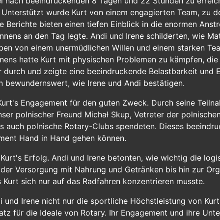
iel nach beeindruckenden 8 Tagen und 22 Stunden zu erreich
n. Unterstützt wurde Kurt von einem engagierten Team, zu 
e Berichte bieten einen tiefen Einblick in die enormen An
nnens an den Tag legte. Andi und Irene schilderten, wie M
eben von einem unermüdlichen Willen und einem starken Tea
nens hatte Kurt mit physischen Problemen zu kämpfen, die 
er durch und zeigte eine beeindruckende Belastbarkeit und 
 bewundernswert, wie Irene und Andi bestätigen.
 Kurt's Engagement für den guten Zweck. Durch seine Tei
 Unser polnischer Freund Michał Skup, Vetreter der polnisch
ss auch polnische Rotary-Clubs spendeten. Dieses beeindru
ment Hand in Hand gehen können.
urt's Erfolg. Andi und Irene betonten, wie wichtig die log
er Versorgung mit Nahrung und Getränken bis hin zur Organ
 Kurt sich nur auf das Radfahren konzentrieren musste.
 und Irene nicht nur die sportliche Höchstleistung von Kurt
z für die Ideale von Rotary. Ihr Engagement und ihre Unt