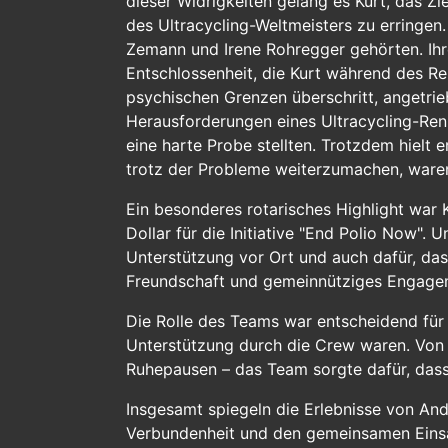
dieser Widrigkeiten gelang es Kurt, das Z
des Ultracycling-Weltmeisters zu erringe
Zemann und Irene Rohregger gehörten. Ihr
Entschlossenheit, die Kurt während des Re
psychischen Grenzen überschritt, angetri
Herausforderungen eines Ultracycling-Ren
eine harte Probe stellten. Trotzdem hielt 
trotz der Probleme weiterzumachen, waren
Ein besonderes rotarisches Highlight war
Dollar für die Initiative "End Polio Now".
Unterstützung vor Ort und auch dafür, da
Freundschaft und gemeinnütziges Engage
Die Rolle des Teams war entscheidend für K
Unterstützung durch die Crew waren. Von d
Ruhepausen – das Team sorgte dafür, dass
Insgesamt spiegeln die Erlebnisse von Andi
Verbundenheit und den gemeinsamen Einsat